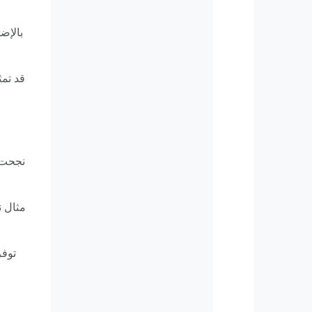
بالإض
قد تمث
نجحت ا
مثال ن
توفر