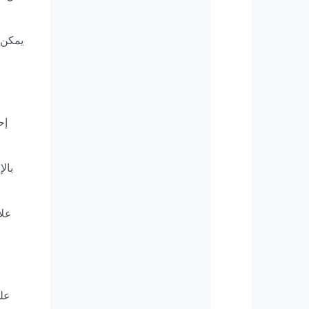
يمكن أ
إح
بال
علا
على