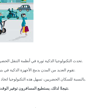
تحدث التكنولوجيا الذكية ثورة في أنظمة التنقل الحضري من خلال توفير بيانات وتحليلات في الوقت الفعلي.
تقوم العديد من المدن بدمج الأجهزة الذكية في بنية النقل التحتية، مما يعزز الكفاءة ويقلل من الازدحام.
بالنسبة للسكان الحضريين، تسهل هذه التكنولوجيا اتخاذ قرارات أسرع، مما يؤدي إلى تجربة تنقل أكثر سلاسة.
نتيجةً لذلك، يستطيع المسافرون توفير الوقت وتقليل التوتر، وهو أمر حيوي في عالم اليوم السريع.