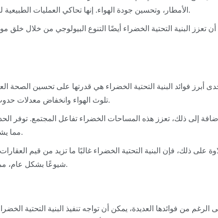
الأمطار، وتحسين جودة الهواء. إنها تحاكي العمليات الطبيعية لمساعدة المدن على الازدهار في ظل تحديات التحضر.
ن تعزز البنية التحتية الخضراء أيضًا التنوع البيولوجي من خلال خلق م
دى أبرز فوائد البنية التحتية الخضراء هي قدرتها على تحسين الصحة العا
تلوث الهواء وانخفاض معدلات حدوث مشكلات صحية مثل الربو وأمراض الجهاز التنفسي.
إضافة إلى ذلك، تعزز هذه المساحات الخضراء تفاعل المجتمع. توفر الحد
مما يشجع أنماط الحياة النشطة ويبني روابط مجتمعية أقوى.
وة على ذلك، فإن البنية التحتية الخضراء غالبًا ما تزيد من قيم العقارا
شيوعًا بشكل عام، مما يساهم في الاقتصاد المحلي ويعزز الفخر المجتمعي.
 الرغم من فوائدها العديدة، يمكن أن تواجه تنفيذ البنية التحتية الخضرا