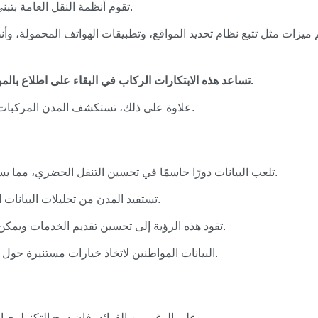
تقوم أنظمة النقل العامة بتبني التقنيات الذكية التي تحسن بشكل كبير من عملياتها.
ميزات مثل تتبع نظام تحديد المواقع، وتطبيقات الهواتف المحمولة، وأ
تساعد هذه الابتكارات الركاب في البقاء على اطلاع بالمواعيد والتأخيرات، مما يسمح بتخطيط أفضل للرحلات.
علاوة على ذلك، تستكشف المدن المركبات الكهربائية والمستقلة لإنشاء نظام نقل أكثر استدامة.
تلعب البيانات دورًا حاسمًا في تحسين التنقل الحضري، مما يسمح بالتخطيط الفعال للمسارات وإدارة حركة المرور.
تستفيد المدن من تحليلات البيانات الضخمة لفهم أنماط السفر وضبط خدماتها وفقًا لذلك.
تقود هذه الرؤية إلى تحسين تقديم الخدمات ويمكن أن تساعد أيضًا في تقليل الانبعاثات من وسائل النقل.
علاوة على ذلك، يمكن أن empower البيانات المواطنين لاتخاذ خيارات مستنيرة حول خيارات سفرهم.
على الرغم من الفوائد، فإن دمج التكنولوجيا الذكية في التنقل الحضري يطرح العديد من التحديات.