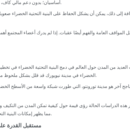
أساسيان؛ بدون دعم مالي كاف، قد تتوقف المشاريع أو تكون مصممة بشكل غير كافٍ.
افة إلى ذلك، يمكن أن يشكل الحفاظ على البنية التحتية الخضراء صعوبا
ل المواقف العامة والفهم أيضًا عقبات. إذا لم يدرك أعضاء المجتمع أهمي
لعديد من المدن حول العالم في دمج البنية التحتية الخضراء في تخطيطه
الخضراء في مدينة نيويورك قد قلل بشكل ملحوظ من جريان مياه الأمطار بينما عزز نوعية الحياة لسكانها.
اجح آخر هو مدينة تورونتو، التي طورت شبكة واسعة من الأسطح الخضرا
 هذه الدراسات الحالة رؤى قيمة حول كيفية تمكن المدن من التكيف و
مما يظهر إمكانات البنية التحتية الخضراء كحل قوي للقدرة على التحمل الحضرية.
مستقبل القدرة على 