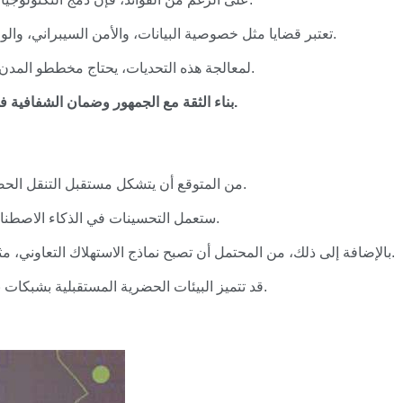
تعتبر قضايا مثل خصوصية البيانات، والأمن السيبراني، والوصول العادل لجميع الفئات السكانية اعتبارات حاسمة.
لمعالجة هذه التحديات، يحتاج مخططو المدن وصانعو السياسات إلى التعاون مع خبراء التكنولوجيا.
بناء الثقة مع الجمهور وضمان الشفافية في استخدام البيانات سيكونان ضروريين للتنفيذ الناجح.
من المتوقع أن يتشكل مستقبل التنقل الحضري من خلال التقدم المستمر في التكنولوجيا الذكية.
ستعمل التحسينات في الذكاء الاصطناعي وتعلم الآلة على تبسيط خدمات النقل بشكل أكبر.
بالإضافة إلى ذلك، من المحتمل أن تصبح نماذج الاستهلاك التعاوني، مثل مشاركة الركوب ومشاركة الدراجات، أكثر انتشارًا.
قد تتميز البيئات الحضرية المستقبلية بشبكات نقل متكاملة تربط بسلاسة بين أوضاع النقل المختلفة.