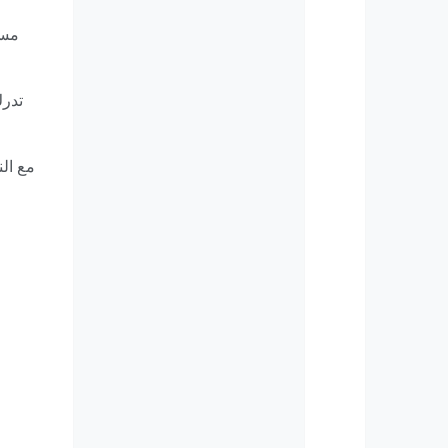
مست
تدرك
مع الن