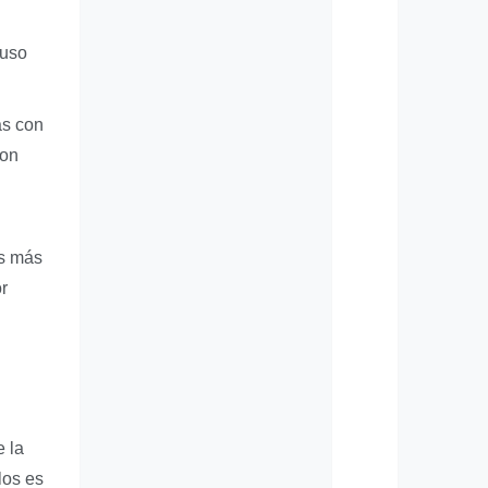
luso
as con
con
as más
or
e la
los es