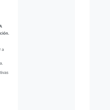
A
ción.
r a
a.
tivas