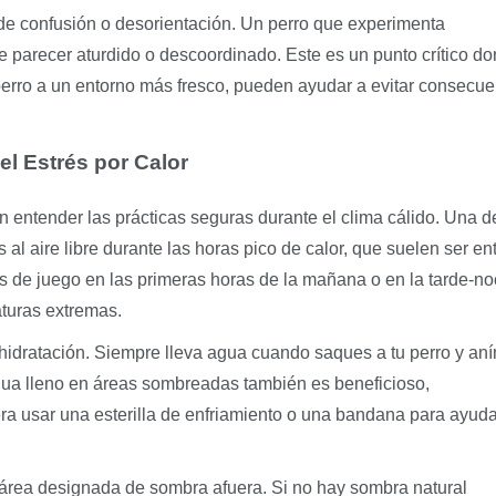
 de confusión o desorientación. Un perro que experimenta
 parecer aturdido o descoordinado. Este es un punto crítico d
perro a un entorno más fresco, pueden ayudar a evitar consecu
el Estrés por Calor
n entender las prácticas seguras durante el clima cálido. Una d
 al aire libre durante las horas pico de calor, que suelen ser ent
 de juego en las primeras horas de la mañana o en la tarde-n
aturas extremas.
a hidratación. Siempre lleva agua cuando saques a tu perro y an
gua lleno en áreas sombreadas también es beneficioso,
ra usar una esterilla de enfriamiento o una bandana para ayuda
área designada de sombra afuera. Si no hay sombra natural