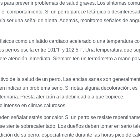
as para prevenir problemas de salud graves. Los síntomas com
el comportamiento. Si un perro parece letárgico o desinteresa
ría ser una señal de alerta. Además, monitorea señales de angu
físicos como un latido cardíaco acelerado o una temperatura co
os perros oscila entre 101°F y 102.5°F. Una temperatura que su
uiere atención inmediata. Siempre ten un termómetro a mano par
.
icativo de la salud de un perro. Las encías sanas son generalmen
en indicar un problema serio. Si notas alguna decoloración, es
rinaria. Presta atención a la debilidad o a que tropiece,
o intenso en climas calurosos.
n señalar estrés por calor. Si un perro se resiste repentinam
ue se siente sobrecalentado. Los dueños deben tomar en serio tal
ición de su perro, especialmente durante las horas pico de calo