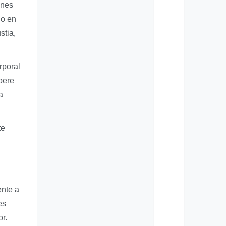
unes
do en
stia,
rporal
pere
a
te
ente a
es
r.