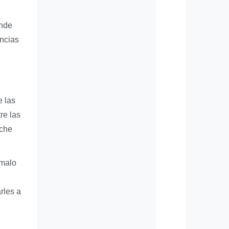
onde
encias
e las
re las
oche
ímalo
rles a