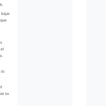
k.
 bajar
 que
os
 el
o.
 tu
el
que su