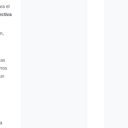
ra el
ectiva
n,
las
rros
 un
ra