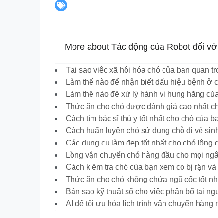
More about Tác động của Robot đối vớ
Tại sao việc xã hội hóa chó của bạn quan t
Làm thế nào để nhận biết dấu hiệu bệnh ở 
Làm thế nào để xử lý hành vi hung hăng củ
Thức ăn cho chó được đánh giá cao nhất ch
Cách tìm bác sĩ thú y tốt nhất cho chó của b
Cách huấn luyện chó sử dụng chỗ đi vệ sinh
Các dụng cụ làm đẹp tốt nhất cho chó lông 
Lồng vận chuyển chó hàng đầu cho mọi ng
Cách kiểm tra chó của bạn xem có bị rận và
Thức ăn cho chó không chứa ngũ cốc tốt nh
Bản sao kỹ thuật số cho việc phân bổ tài ng
AI để tối ưu hóa lịch trình vận chuyển hàng