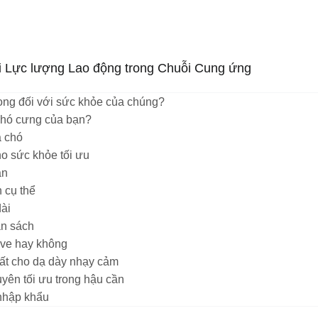
i Lực lượng Lao động trong Chuỗi Cung ứng
rọng đối với sức khỏe của chúng?
chó cưng của bạn?
a chó
o sức khỏe tối ưu
ạn
 cụ thể
dài
ân sách
 ve hay không
ất cho dạ dày nhạy cảm
uyên tối ưu trong hậu cần
 nhập khẩu