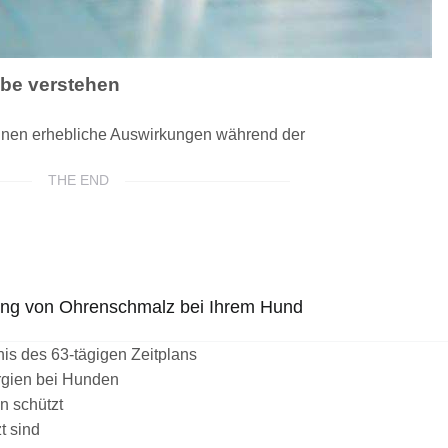
abe verstehen
önnen erhebliche Auswirkungen während der
THE END
nung von Ohrenschmalz bei Ihrem Hund
nis des 63-tägigen Zeitplans
ergien bei Hunden
n schützt
t sind