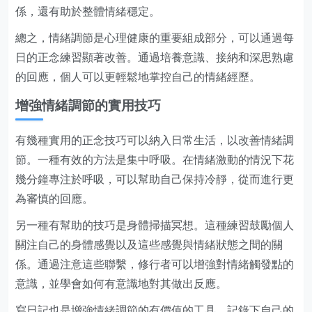
係，還有助於整體情緒穩定。
總之，情緒調節是心理健康的重要組成部分，可以通過每
日的正念練習顯著改善。通過培養意識、接納和深思熟慮
的回應，個人可以更輕鬆地掌控自己的情緒經歷。
增強情緒調節的實用技巧
有幾種實用的正念技巧可以納入日常生活，以改善情緒調
節。一種有效的方法是集中呼吸。在情緒激動的情況下花
幾分鐘專注於呼吸，可以幫助自己保持冷靜，從而進行更
為審慎的回應。
另一種有幫助的技巧是身體掃描冥想。這種練習鼓勵個人
關注自己的身體感覺以及這些感覺與情緒狀態之間的關
係。通過注意這些聯繫，修行者可以增強對情緒觸發點的
意識，並學會如何有意識地對其做出反應。
寫日記也是增強情緒調節的有價值的工具。記錄下自己的