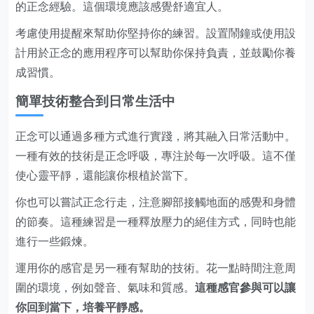
的正念經驗。這個環境應該感覺舒適宜人。
考慮使用提醒來幫助你堅持你的練習。設置鬧鐘或使用設
計用於正念的應用程序可以幫助你保持負責，並鼓勵你養
成習慣。
簡單技術整合到日常生活中
正念可以通過多種方式進行實踐，將其融入日常活動中。
一種有效的技術是正念呼吸，專注於每一次呼吸。這不僅
使心靈平靜，還能讓你根植於當下。
你也可以嘗試正念行走，注意腳部接觸地面的感覺和身體
的節奏。這種練習是一種釋放壓力的絕佳方式，同時也能
進行一些鍛煉。
運用你的感官是另一種有幫助的技術。花一點時間注意周
圍的環境，例如聲音、氣味和質感。
這種感官參與可以讓
你回到當下，培養平靜感。