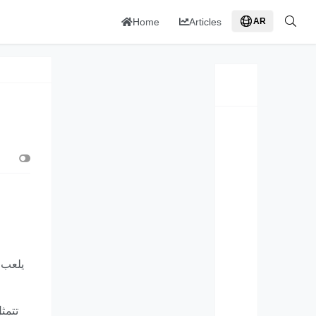
Home
Articles
AR
يلعب ش
تتمث