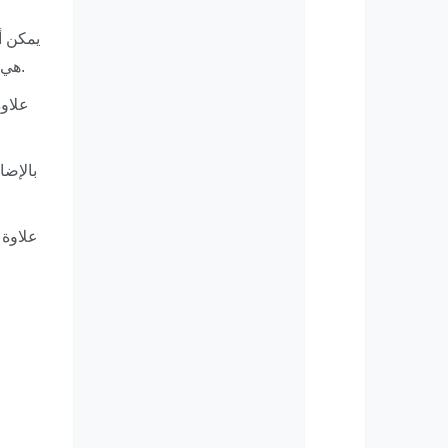
يمكن أ
هي تطور التهابات الأذن، التي يمكن أن تصبح مؤلمة للغاية. وغالبًا ما تنشأ هذه الالتهابات من البكتيريا المحاصرة في الشمع الزائد.
علاوة
بالإضا
علاوة 