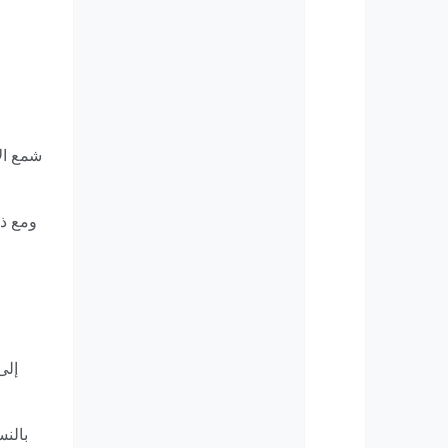
شمع الأ
ومع ذل
بالن