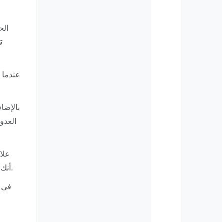
الح
ت
عندما 
بالإضا
العدو
علا
أنك تستطيع أن تسمع وتُتواصل بشكل أكثر فعالية. في الجوهر، من الضروري تبني روتين للعناية بالأذن من أجل الراحة والوظيفة.
في ا