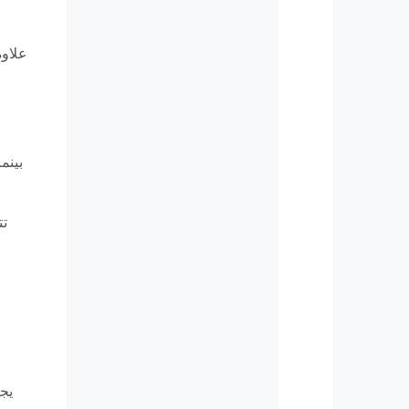
علاوة
بينم
تت
يجب