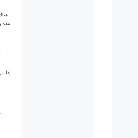
هناك
هذه ي
ط
ا
إذا ل
ب
ف