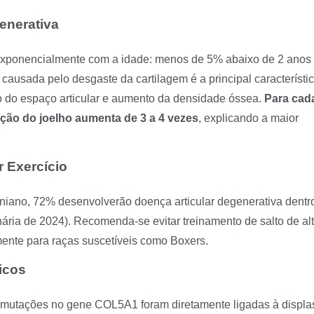
enerativa
 exponencialmente com a idade: menos de 5% abaixo de 2 anos 
causada pelo desgaste da cartilagem é a principal característi
o do espaço articular e aumento da densidade óssea.
Para cad
ação do joelho aumenta de 3 a 4 vezes
, explicando a maior
r Exercício
niano, 72% desenvolverão doença articular degenerativa dentr
nária de 2024). Recomenda-se evitar treinamento de salto de al
lmente para raças suscetíveis como Boxers.
icos
 mutações no gene COL5A1 foram diretamente ligadas à displa