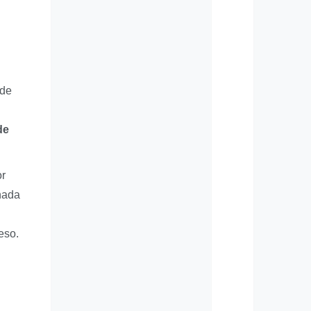
 de
de
or
hada
eso.