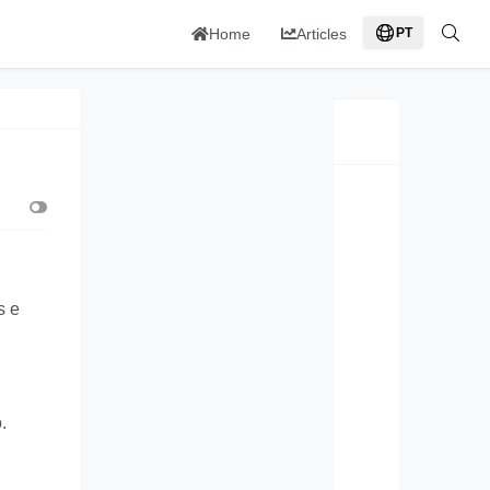
Home
Articles
PT
s e
.