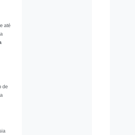
e até
ca
a
o de
ta
sia