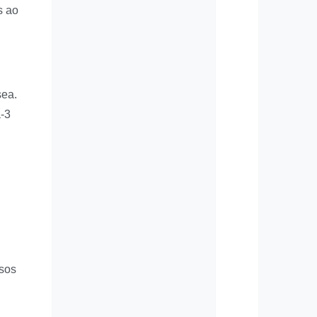
s ao
sea.
-3
asos