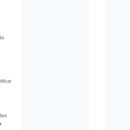
da
ificar
cães
o