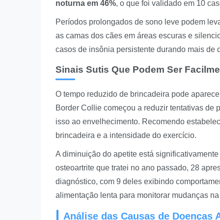
noturna em 46%
, o que foi validado em 10 ca
Períodos prolongados de sono leve podem levar
as camas dos cães em áreas escuras e silencios
casos de insônia persistente durando mais de 
Sinais Sutis Que Podem Ser Facilme
O tempo reduzido de brincadeira pode aparec
Border Collie começou a reduzir tentativas de p
isso ao envelhecimento. Recomendo estabelecer
brincadeira e a intensidade do exercício.
A diminuição do apetite está significativament
osteoartrite que tratei no ano passado, 28 ap
diagnóstico, com 9 deles exibindo comportamen
alimentação lenta para monitorar mudanças na
Análise das Causas de Doenças A