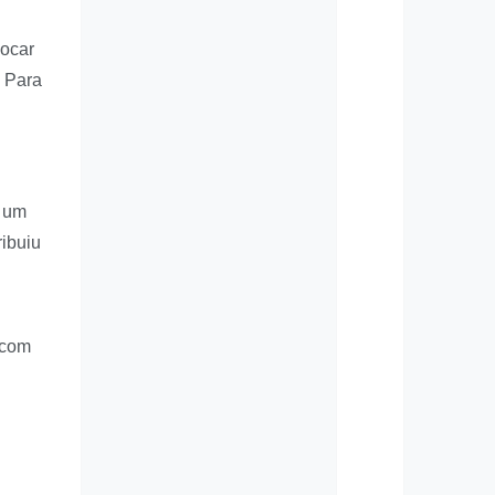
locar
. Para
, um
ribuiu
 com