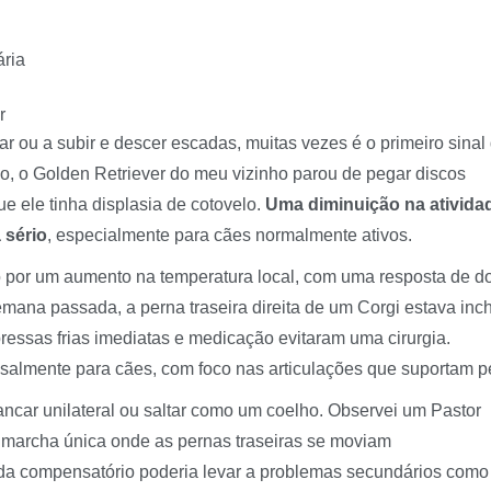
ária
r
r ou a subir e descer escadas, muitas vezes é o primeiro sinal
do, o Golden Retriever do meu vizinho parou de pegar discos
e ele tinha displasia de cotovelo.
Uma diminuição na ativida
 sério
, especialmente para cães normalmente ativos.
 por um aumento na temperatura local, com uma resposta de d
emana passada, a perna traseira direita de um Corgi estava inc
ressas frias imediatas e medicação evitaram uma cirurgia.
mente para cães, com foco nas articulações que suportam p
car unilateral ou saltar como um coelho. Observei um Pastor
 marcha única onde as pernas traseiras se moviam
da compensatório poderia levar a problemas secundários como